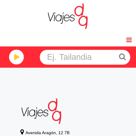
Inicio
Viajes de Novios
Africa
América
Asia
Oceanía
Avenida Aragón, 12 7B