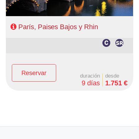
Ofertas Larga distancia
+Viajes
París, Paises Bajos y Rhin
Reservar
duración
desde
9 días
1.751 €