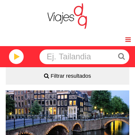
Inicio
Viajes de Novios
Filtrar resultados
Africa
América
- Salidas: Domingos
- Ruta: 3 noches París, 1Bruselas, 1 Brujas, 2 Amsterdam,
1 Frankfurt
Asia
- Categoría hotelera: 4*
- Régimen: AD
Oceanía