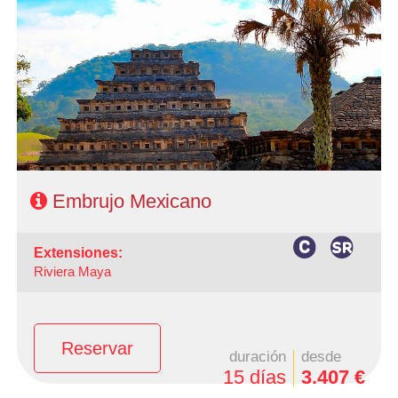
-Salidas: Sábados
- Ruta: 3 Noches Ciudad de México, 1 Noche en Veracruz,
1 Noche en Puebla2 Noches en Oaxaca, 1Noche en
Tehuantepec, 2 Noches en San Cristóbal, 1 Noche en
Palenque, 1 Noche en Campeche, 1 Noche en Mérida y 1
noche en Cancún
- Categoría Hotelera: C, B y A en el circuito
Régimen: Según itinerario
Embrujo Mexicano
extensiones:
Riviera Maya
Reservar
duración
desde
15 días
3.407 €