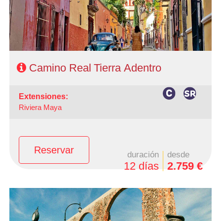
- Categoría Hotelera: C, B y A
Régimen: Según itinerario
Camino Real Tierra Adentro
extensiones:
Riviera Maya
Reservar
duración
desde
12 días
2.759 €
-Salidas: Martes
- Ruta: 2 Noches Ciudad de México, 1 Noche San Miguel
de Allende,1 Noche en Guanajuato, 2 noches Zacatecas,