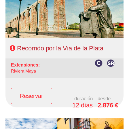
1 noche Guadalajara, 1 noche Morelia, 1 noche Taxco y 1
noche ciudad de Mexico.
- Categoría Hotelera: C, B y A
Régimen: HD + 3 almuerzos
Recorrido por la Via de la Plata
extensiones:
Riviera Maya
Reservar
duración
desde
12 días
2.876 €
-Salidas: Lunes