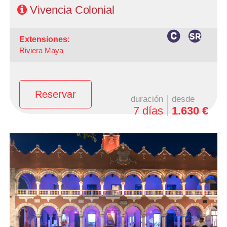
Vivencia Colonial
extensiones:
Riviera Maya
Reservar
duración
desde
7 días
1.630 €
-Salidas: Sábados
- Ruta: 3 Noches Ciudad de México, 1 Noche Palenque, 1
Noche en Campeche, 1 Noche en Mérida y 1 noche en
Cancún
- Categoría Hotelera: C, B y A
Régimen: Según itinerario