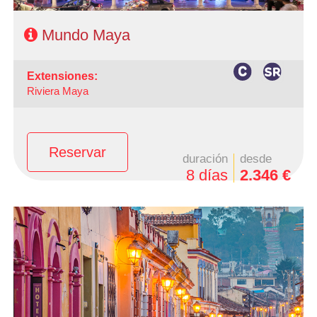
Mundo Maya
extensiones:
Riviera Maya
Reservar
duración
desde
8 días
2.346 €
-Salidas: Jueves
- Ruta: 3 Noches Ciudad de México, 2 Noches en San
Cristóbal, 1 Noche en Palenque, 1 Noche en Campeche,
1 Noche en Mérida y 1 noche en Cancún
- Categoría Hotelera: C, B y A en el circuito
Régimen: Según itinerario