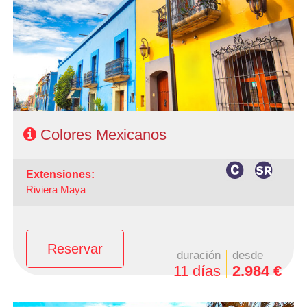
- Ruta: 3 Noches Ciudad de México, 2 Noches en Oaxaca,
2 Noches en San Cristobal, y 1 Noche en Palenque
- Categoría Hotelera: C, B y A en el circuito
Régimen: HD + 2 almuerzos y 1 cena
Colores Mexicanos
extensiones:
Riviera Maya
Reservar
duración
desde
11 días
2.984 €