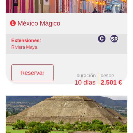
México Mágico
extensiones:
Riviera Maya
Reservar
duración
desde
10 días
2.501 €
-Salidas: Lunes
- Ruta: 3 Noches Ciudad de México,2 Noches en Oaxaca,
1Noche en Tehuantepec, 2 Noches en San Cristóbal, 1
Noche en Palenque, 1 Noche en Campeche, 1 Noche en
Mérida y 1 noche en Cancún
- Categoría Hotelera: C, B y A en el circuito