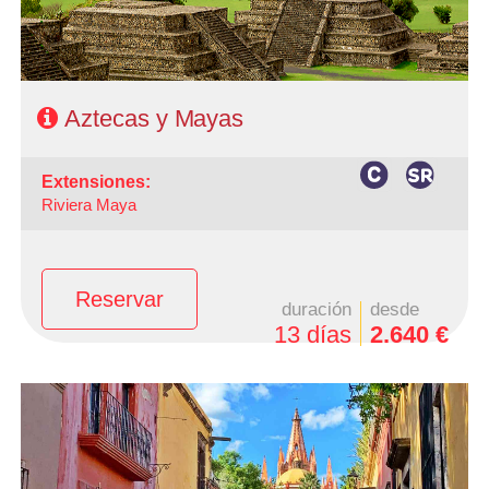
Régimen: Según itinerario
Aztecas y Mayas
extensiones:
Riviera Maya
Reservar
duración
desde
13 días
2.640 €
-Salidas: Lunes
- Ruta: 3 Noches Ciudad de México, 1 Noche San Miguel
de Allende,1 Noche en Guanajuato, 2 noches Zacatecas,
1 noche Guadalajara, 1 noche Morelia y 1 noche ciudad
de Mexico.