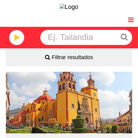
Inicio
Viajes de Novios
Filtrar resultados
Africa
América
-Salidas: Lunes
- Ruta: 3 Noches Ciudad de México, 1 Noche San Miguel
de Allende y 1 Noche en Guanajuato
Asia
- Categoría Hotelera: C, B y A
Régimen: Según itinerario
Oceanía
Ofertas Larga distancia
Características
+Viajes