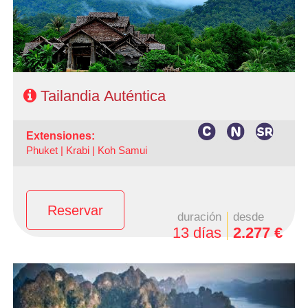
Mae Hong son y 1 noche Mae Sariang
Régimen: Alojamiento y desayuno en Bangkok. Media
pensión circuito
Hoteles: turista, Primera y Semilujo
Tailandia Auténtica
extensiones:
Phuket |
Krabi |
Koh Samui
Reservar
duración
desde
13 días
2.277 €
- Salidas: Lunes
- Ruta: 4 noches Bangkok (3 al inicio y 1 al final), 1 noche
Hua Hin, 1 noche Prachuap Kiri Khan, 1 noche Khao Sok