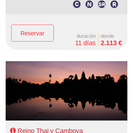
Reservar
duración
desde
11 días
2.113 €
- Salidas: Domingos y Lunes todo el año y Sábados de
Junio a Noviembre
- Ruta: 3 noches Bangkok, 1 noche Rio Kwai, 1 noche
Phitsanulok, 1 noche Chiang Rai, 2 noches Chiang Mai y
3 noches en Camboya
- Categoría hotelera: A su elección
- Régimen: AD en Bangkok + MP circuito
- A destacar: Posibilidad de añadir extensión a Playa
Reino Thai y Camboya