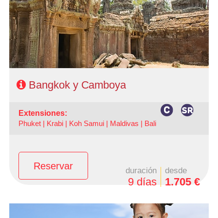
- Categoría hotelera: A elección del cliente
- Régimen: AD + 2 almuerzos en Camboya
Bangkok y Camboya
extensiones:
Phuket |
Krabi |
Koh Samui |
Maldivas |
Bali
Reservar
duración
desde
9 días
1.705 €
- Salidas: Lunes y Martes