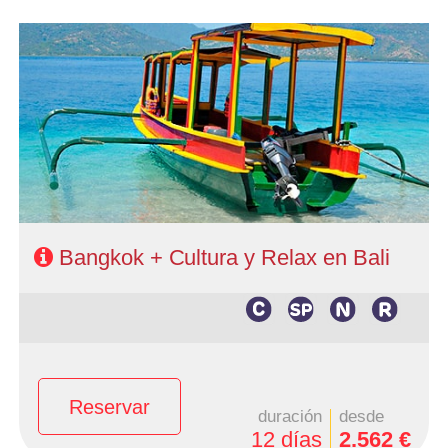
- Salidas: Diarias
- Ruta: Bangkok 3 noches; Bali 1 noche; Lovina 1 noche;
Candidasa 1 noche; Ubud 1 noche; Bali 2 noches
- Categoría hotelera: 3*superior y 4* en circuito. Resto a
elección del cliente
- Régimen: Alojamiento y desayuno en circuito. Resto a
elección del cliente
Bangkok + Cultura y Relax en Bali
Reservar
duración
desde
12 días
2.562 €