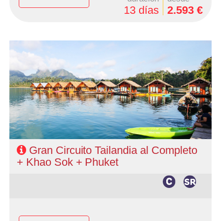
13 días
2.593 €
- Salidas: Martes.
- Ruta: Bangkok 3 noches, 6 noches de circuito, 2 noches
en Khao Sok y 2 noches (ampliables) en Phuket.
- Categoría hotelera: A elección del cliente.
- Régimen: AD en Bangkok, MP en circuito, PC en Khao
Sok y según elección en Phuket.
- Khao Sok con guía en Inglés
Gran Circuito Tailandia al Completo
+ Khao Sok + Phuket