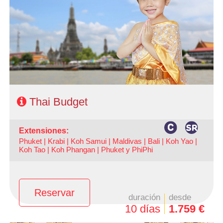
- Ruta: 3 noches Bangkok, 1 noche Phitsanulok, 1 noche
Chiang Rai y 2 noches Chiang Mai
- Categoría hotelera: Turista y Primera
- Régimen: AD en Bangkok y MP en circuito
Thai Budget
extensiones:
Phuket |
Krabi |
Koh Samui |
Maldivas |
Bali |
Koh Yao |
Koh Tao |
Koh Phangan |
Phuket y PhiPhi
Reservar
duración
desde
10 días
1.759 €