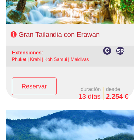
Gran Tailandia con Erawan
extensiones:
Phuket |
Krabi |
Koh Samui |
Maldivas
Reservar
duración
desde
13 días
2.254 €
Salidas: Lunes todo el año y Domingos de Junio a
Noviembre
Ruta: 3 noches Bangkok, 1 noche Phitsanulok, 1 noche
Chiang Rai, 2 noches Chiang Mai, 1 noche Pai, 1 noche