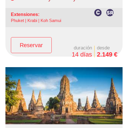
extensiones:
Phuket |
Krabi |
Koh Samui
Reservar
duración
desde
14 días
2.149 €
- Salidas: Domingos y Lunes todo el año y Sábados de
Junio a Noviembre
- Ruta: 3 noches Bangkok, 1 noche Rio Kwai, 1 noche
Ayutthaya y 3 noches Chiang Mai (+ extensión a playas).
- Categoría hotelera: A su elección
- Régimen: AD en Bangkok + MP circuito
- A destacar: Posibilidad de añadir extensión a Playa