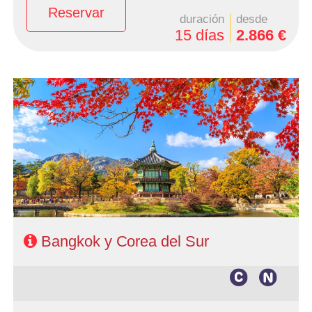
Reservar
duración
desde
15 días
2.866 €
- Salidas: Viernes según calendario
- Ruta: 3 noches Bangkok + 7 noches Corea del sur
- Categoría hotelera: A elección en Bankok y Primera en
corea
- Régimen: AD + 4 almuerzos en Corea
Bangkok y Corea del Sur