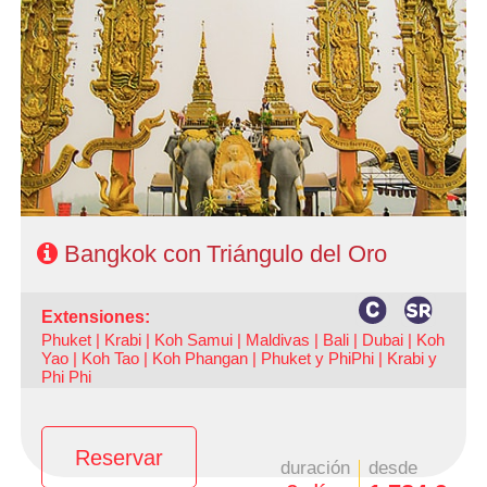
- Salidas: Diarias
- Ruta: 3 noches Bangkok + 3 noches Triángulo
- Categoría hotelera: A elección del cliente
- Régimen: AD en Bangkok y MP en Triángulo.
Bangkok con Triángulo del Oro
extensiones:
Phuket |
Krabi |
Koh Samui |
Maldivas |
Bali |
Dubai |
Koh
Yao |
Koh Tao |
Koh Phangan |
Phuket y PhiPhi |
Krabi y
Phi Phi
Reservar
duración
desde