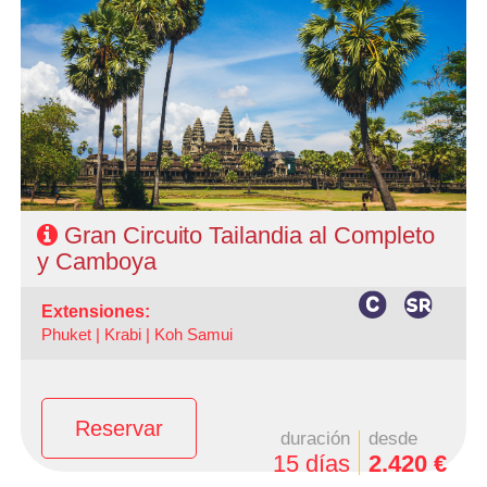
- Salidas: Martes.
- Ruta: Bangkok 3 noches, 6 noches de circuito + 3
noches Camboya.
- Categoría hotelera: A elección del cliente.
- Régimen: AD en Bangkok y MP en circuito y Camboya.
Gran Circuito Tailandia al Completo
y Camboya
extensiones:
Phuket |
Krabi |
Koh Samui
Reservar
duración
desde
15 días
2.420 €