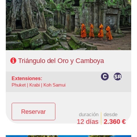
- Ruta: 3 noches Bangkok, 3 noches de circuito, 3 noches
Camboya
- Categoría hotelera: A elección del cliente
- Régimen: AD en Bangkok y MP en Triángulo y en
Camboya.
Triángulo del Oro y Camboya
extensiones:
Phuket |
Krabi |
Koh Samui
Reservar
duración
desde
12 días
2.360 €