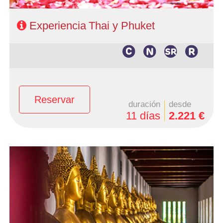
Experiencia Thai y Phuket
Reservar
duración
desde
11 días
2.221 €
- Salidas: Lunes y Martes todo el año y Domingos de
Junio a Noviembre
- Ruta: 3 noches Bangkok, 1 noche Phitsanulok, 1 noche
Chiang Rai y 2 noches Chiang Mai
- Categoría hotelera: Turista, Primera y Semi Lujo
- Régimen: Alojamiento y desayuno en Bangkok y media
pensión en circuito