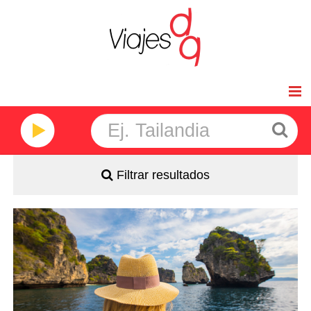
Inicio
Viajes de Novios
Filtrar resultados
Africa
América
- Salidas: Diarias
- Ruta: 5 noches Phuket (ampliables)
- Categoría hotelera y régimen: A elección del cliente
Asia
Oceanía