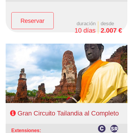
Reservar
duración
desde
10 días
2.007 €
- Salidas: Martes.
- Ruta: Bangkok 3 noches, 6 noches de circuito
- Categoría hotelera: A elección del cliente.
- Régimen: AD en Bangkok y MP en circuito
Gran Circuito Tailandia al Completo
extensiones: