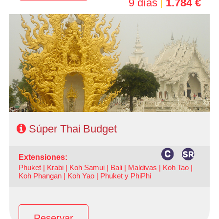
9 días
1.784 €
- Salidas: Domingos y Lunes
- Ruta: 3 noches Bangkok, 1 noche Kanchahaburi (Rio
Kwai)1 noche Phitsanulok, 1 noche Chiang Rai y 2 noches
Chiang Mai
- Categoría hotelera: Turista y Primera
- Régimen: AD en Bangkok y MP en circuito
Súper Thai Budget
extensiones:
Phuket |
Krabi |
Koh Samui |
Bali |
Maldivas |
Koh Tao |
Koh Phangan |
Koh Yao |
Phuket y PhiPhi
Reservar