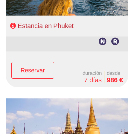
Ofertas Larga distancia
Características
+Viajes
Estancia en Phuket
Reservar
duración
desde
7 días
986 €
- Salidas: Diarias
- Ruta: 3 noches Bangkok (ampliables)
- Categoría hotelera: A elección del cliente
- Régimen: Alojamiento y desayuno