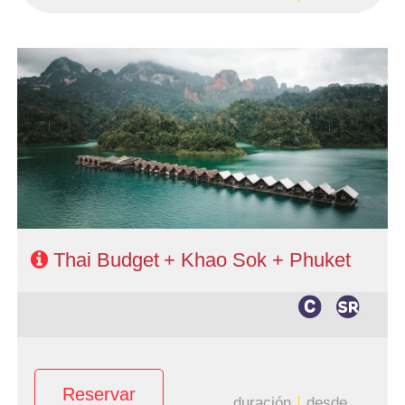
- Salidas: Miércoles
- Ruta: 3 noches Bangkok, 1 noche Phitsanulok, 1 noche
Chiang Rai, 2 noches Chiang Mai, 2 noches en Khao Sok
y 2 noches (ampliables) en Phuket
- Categoría hotelera: Estándar y Superior
- Régimen: AD en Bangkok, MP en circuito, PC en Khao
Sok y según elección en Phuket
Thai Budget + Khao Sok + Phuket
Reservar
duración
desde