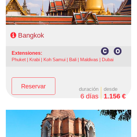
Bangkok
extensiones:
Phuket |
Krabi |
Koh Samui |
Bali |
Maldivas |
Dubai
Reservar
duración
desde
6 días
1.156 €
- Salidas:Diarias
- Ruta: 3 noches Bangkok + 3 noches Chiang Mai
- Categoría hotelera: A elección del cliente
- Régimen: AD + 1 almuerzo y 1 cena