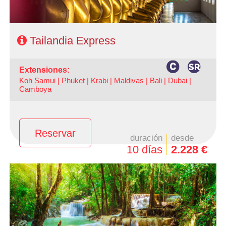
Tailandia Express
extensiones:
Koh Samui |
Phuket |
Krabi |
Maldivas |
Bali |
Dubai |
Camboya
Reservar
duración
desde
10 días
2.228 €
- Salidas: Lunes
- Ruta: Bangkok 3 noches, 7 noches de circuito
- Categoría hotelera: A elección del cliente.
- Régimen: AD en Bangkok y MP en circuito