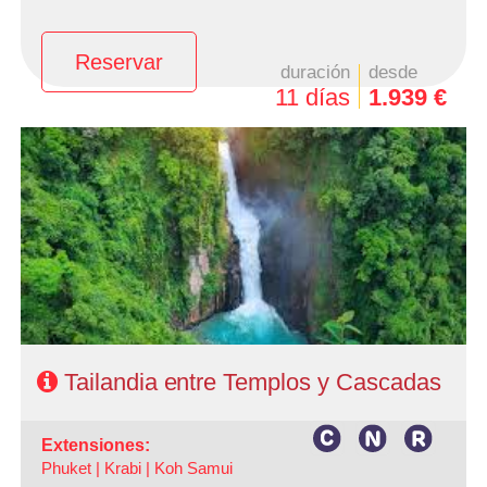
Reservar
duración
desde
11 días
1.939 €
- Salidas: Lunes
- Ruta: Bangkok 3 noches. Río Kwai 2 noches, Ayutthaya
1 noche y Khao Yai 1 noche
- Categoría hotelera: A elección del cliente
- Régimen: AD en Bangkok + MP circuito
- A destacar: Posibilidad de añadir extensión a playas.
Tailandia entre Templos y Cascadas
extensiones:
Phuket |
Krabi |
Koh Samui