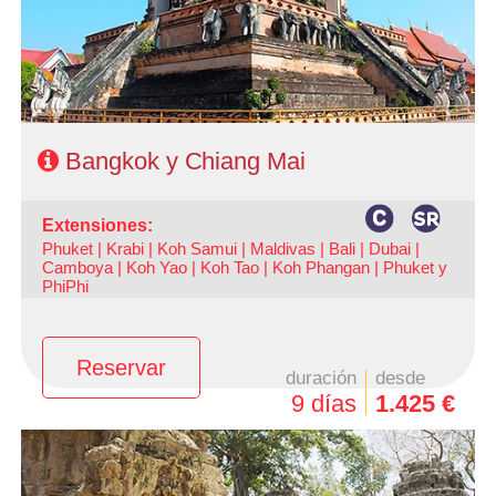
Bangkok y Chiang Mai
extensiones:
Phuket |
Krabi |
Koh Samui |
Maldivas |
Bali |
Dubai |
Camboya |
Koh Yao |
Koh Tao |
Koh Phangan |
Phuket y
PhiPhi
Reservar
duración
desde
9 días
1.425 €
- Salidas: Diarias
- Ruta: 3 noches Bangkok + 3 noches Camboya