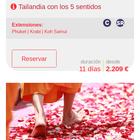
Tailandia con los 5 sentidos
extensiones:
Phuket |
Krabi |
Koh Samui
Reservar
duración
desde
11 días
2.209 €
- Salidas: Lunes y Martes todo el año y Domingos de
Junio a Noviembre
- Ruta: 3 noches Bangkok, 1n Phitsanulok, 1n Chiang Rai,
1 n Chiang Mai y 3n Phuket
- Categoría hotelera: Turista, Primera y Semilujo
- Régimen: Media pensi"on en circuito, alojamiento y
desayuno en Bangkok y de libre elección en Phuket