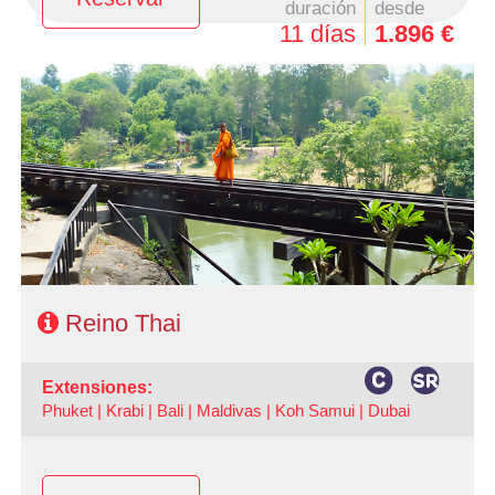
duración
desde
11 días
1.896 €
- Salidas: Domingos y Lunes todo el año y Sábados de
Junio a Noviembre
- Ruta: 3 noches Bangkok, 1 noche Rio Kwai, 1 noche
Phitsanulok, 1 noche Chiang Rai y 2 noches Chiang Mai
(+ extensión a playas).
- Categoría hotelera: A su elección
- Régimen: AD en Bangkok + MP circuito
- A destacar: Posibilidad de añadir extensión a Playa
Reino Thai
extensiones:
Phuket |
Krabi |
Bali |
Maldivas |
Koh Samui |
Dubai