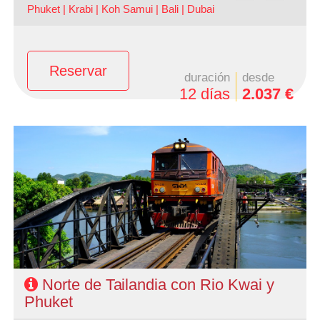
Phuket |
Krabi |
Koh Samui |
Bali |
Dubai
Reservar
duración
desde
12 días
2.037 €
- Salidas: Domingos y Lunes todo el año y Sábados de
Junio a Noviembre
- Ruta: 3 noches Bangkok, 1 noche Rio Kwai, 1 noche
Phitsanulok, 1 noche Chiang Rai, 1 noche Chiang Mai y 2
noches Phuket (ampliables).
- Categoría hotelera: Turista, Primera y Semi Lujo
- Régimen: Alojamiento y desayuno en Bangkok, media
pensión en circuito y régimen elegido en Phuket.
Norte de Tailandia con Rio Kwai y
Phuket