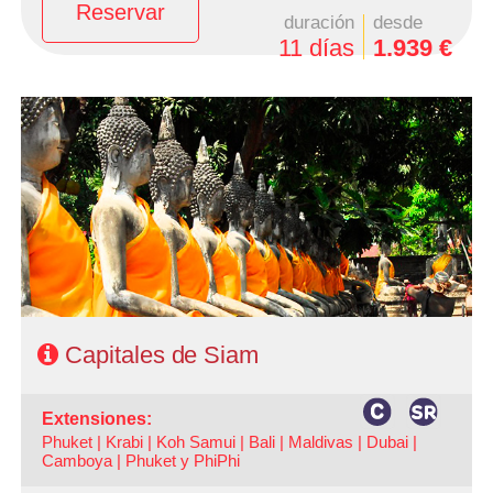
Reservar
duración
desde
11 días
1.939 €
- Salidas: Miércoles
- Ruta: 3 noches Bangkok, 1 noche Phitsanulok, 2 noches
Chiang Rai y 2 noches Chiang Mai (+ extensión a playas).
- Categoría hotelera: A su elección
- Régimen: AD en Bangkok + MP circuito
Capitales de Siam
extensiones:
Phuket |
Krabi |
Koh Samui |
Bali |
Maldivas |
Dubai |
Camboya |
Phuket y PhiPhi