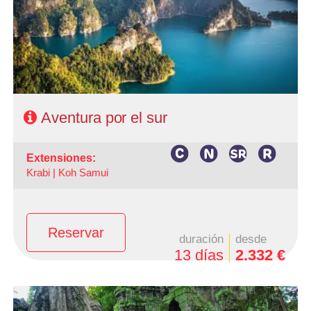
y 2 noches Khanom Beach (ampliables)
- Categoría hotelera: A elección del cliente.
- Régimen: Según itinerario
Aventura por el sur
extensiones:
Krabi |
Koh Samui
Reservar
duración
desde
13 días
2.332 €
- Salidas: Diarias