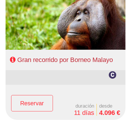
- Ruta: 3 noches Kuching, 1 noche Kota Kinabalu, 1 noche
Mount Kinabalu, 1 noche Sandakan y 2 noches Sukau
- Régimen: Alojamiento y desayuno + 5 almuerzos y 4
cenas
Gran recorrido por Borneo Malayo
Reservar
duración
desde
11 días
4.096 €