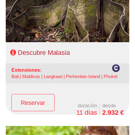
noches Taman Negara, 1 noche Cameron Highlands y 2
noches Penang.
- Régimen: Alojamiento y desayuno + 3 almuerzos + 2
cenas
Descubre Malasia
extensiones:
Bali |
Maldivas |
Langkawi |
Perhentian Island |
Phuket
Reservar
duración
desde
11 días
2.932 €
- Salidas: Miércoles