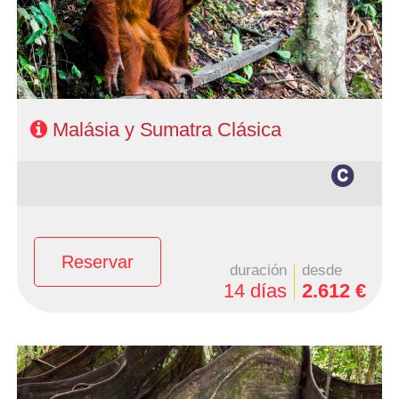
2 noches Samosir
- Régimen: Alojamiento y desayuno + 2 almuerzos + 1
cena
Malásia y Sumatra Clásica
Reservar
duración
desde
14 días
2.612 €
- Salidas: Viernes
- Ruta: 1 noche Malaca, 2 noches Kuala Lumpur, 2