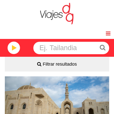
Inicio
Viajes de Novios
Filtrar resultados
Africa
América
Salidas: Según calendario
Ruta: 3 noches en Muscat, 1 noche en Nizwa, 1 noche en
Wahiba Sands y 1 noche en Ras Al Jinz
Asia
Régimen: Media Pensión
Categoría hotelera: Standard y Superior
Oceanía