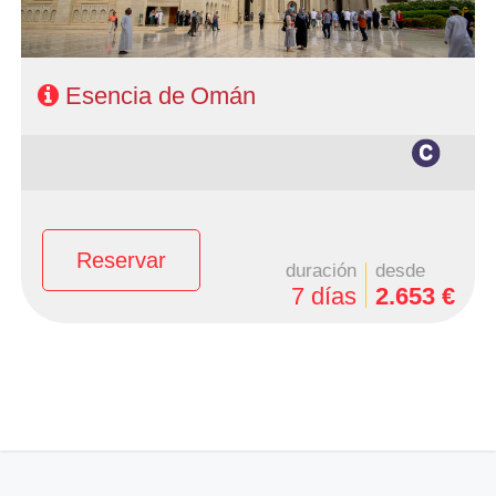
Ofertas Larga distancia
+Viajes
Esencia de Omán
Características
Reservar
duración
desde
7 días
2.653 €