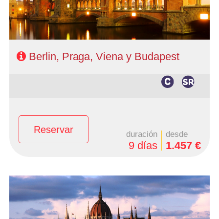
Berlin, Praga, Viena y Budapest
Reservar
duración
desde
9 días
1.457 €
- Salidas: Martes
- Ruta: 3 noches Praga, 2 Viena, 2 Budapest
- Categoría hotelera: 4*
- Régimen: AD + 1 cena + 2 almuerzos