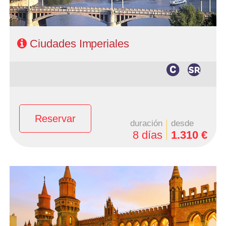
Ofertas Larga distancia
+Viajes
Ciudades Imperiales
Reservar
duración
desde
8 días
1.310 €
- Salidas: Lunes
- Ruta: 2 noches Berlin, 2 Praga, 2 Viena, 2 Budapest
- Categoría hotelera: 4*
- Régimen: Alojamiento y desayuno