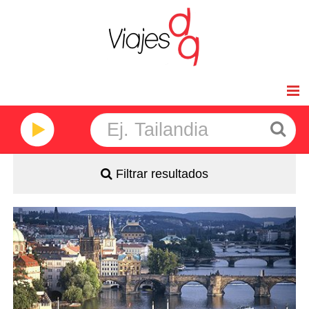
Inicio
Viajes de Novios
Filtrar resultados
Africa
América
Salidas: Martes
Ruta; 3 noches Praga, 2 noches Viena y 2 noches
Budapest
Asia
Régimen: Alojamiento y desayuno
Hoteles: 4 *
Oceanía