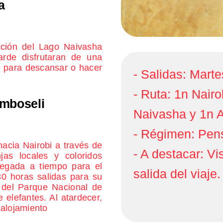
a
cción del Lago Naivasha
arde disfrutaran de una
e para descansar o hacer
- Salidas: Marte
- Ruta: 1n Nair
Amboseli
Naivasha y 1n 
- Régimen: Pens
acia Nairobi a través de
- A destacar: Vi
jas locales y coloridos
egada a tiempo para el
salida del viaje.
0 horas salidas para su
s del Parque Nacional de
elefantes. Al atardecer,
 alojamiento