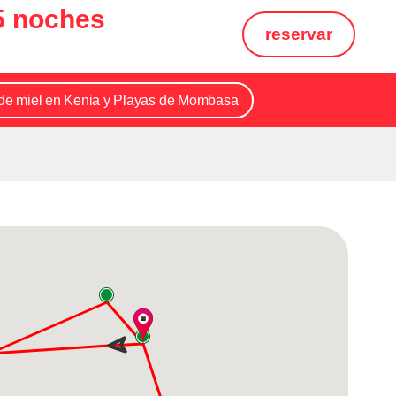
 5 noches
reservar
de miel en Kenia y Playas de Mombasa