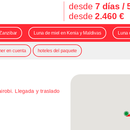
desde
7 días /
desde
2.460 €
 Zanzibar
Luna de miel en Kenia y Maldivas
Luna 
ner en cuenta
hoteles del paquete
irobi. Llegada y traslado