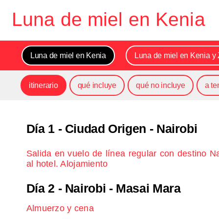
Luna de miel en Kenia
Luna de miel en Kenia
Luna de miel en Kenia y
itinerario
qué incluye
qué no incluye
a te
Día 1
- Ciudad Origen - Nairobi
Salida en vuelo de línea regular con destino Na
al hotel. Alojamiento
Día 2
- Nairobi - Masai Mara
Almuerzo y cena