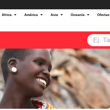
Africa
América
Asia
Oceanía
Ofertas